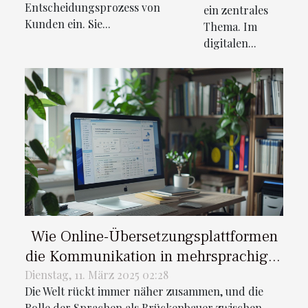
Entscheidungsprozess von
ein zentrales
Kunden ein. Sie...
Thema. Im
digitalen...
Wie Online-Übersetzungsplattformen
die Kommunikation in mehrsprachigen
Gemeinschaften verbessern
Dienstag, 11. März 2025 02:28
Die Welt rückt immer näher zusammen, und die
Rolle der Sprachen als Brückenbauer zwischen