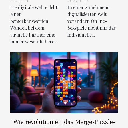
2025 10:12
2025 10:32
Online-
Partnerschaft?
Die digitale Welt erlebt
In einer zunehmend
Beziehungen
einen
digitalisierten Welt
prägen
bemerkenswerten
verändern Online-
Wandel, bei dem
Sexspiele nicht nur das
virtuelle Partner eine
individuelle...
immer wesentlichere...
Wie revolutioniert das Merge-Puzzle-