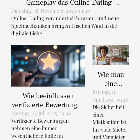
Gameplay das Online-Dating-
Spielerlebnis?
Dienstag, 18. November 2025 09:46
Online-Dating verändert sich rasant, und neue
Spielmechaniken bringen frischen Wind in die
digitale Liebe...
Wie man
eine
Mietkaution
Freitag, 11.
Wie beeinflussen
April 2025 01:38
flexibel und
verifizierte Bewertungen
Die Sicherheit
online an
die
Montag, 21. Juli 2025 09:46
einer
seine
Verifizierte Bewertungen
Kundenentscheidungen?
Mietkaution ist
Bedürfnisse
nehmen eine immer
für viele Mieter
wesentlichere Rolle im
anpasst
und Vermieter