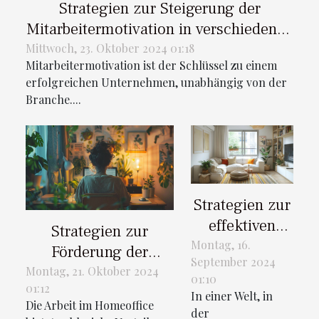
Strategien zur Steigerung der
Mitarbeitermotivation in verschiedenen
Branchen
Mittwoch, 23. Oktober 2024 01:18
Mitarbeitermotivation ist der Schlüssel zu einem
erfolgreichen Unternehmen, unabhängig von der
Branche....
Strategien zur
effektiven
Strategien zur
Raumnutzung
Montag, 16.
Förderung der
September 2024
in kleinen
Mitarbeitermotivation
Montag, 21. Oktober 2024
01:10
Wohnungen
01:12
im Homeoffice
In einer Welt, in
Die Arbeit im Homeoffice
der