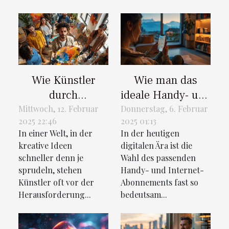
Wie Künstler
Wie man das
durch
ideale Handy- und
Crowdfunding
Internet-Abo in
Mittwoch, 12. Februar
Donnerstag, 6. Februar
2025 22:46
2025 01:13
ihre Projekte
der Schweiz findet
In einer Welt, in der
In der heutigen
finanzieren
kreative Ideen
digitalen Ära ist die
können
schneller denn je
Wahl des passenden
sprudeln, stehen
Handy- und Internet-
Künstler oft vor der
Abonnements fast so
Herausforderung...
bedeutsam...