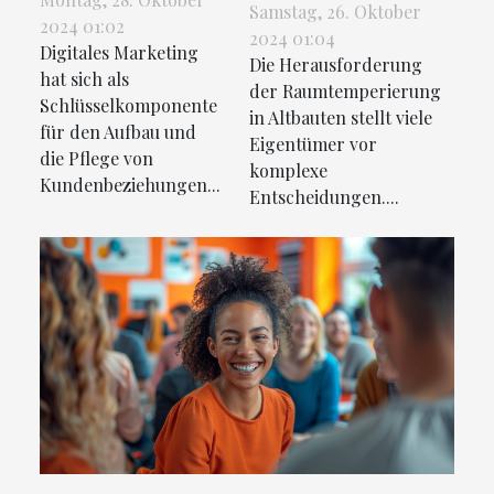
Steigerung der
Raumtemperierung
Samstag, 26. Oktober
2024 01:02
Kundenloyalität
2024 01:04
in Altbauten
Digitales Marketing
durch digitales
Die Herausforderung
hat sich als
der Raumtemperierung
Marketing
Schlüsselkomponente
in Altbauten stellt viele
für den Aufbau und
Eigentümer vor
die Pflege von
komplexe
Kundenbeziehungen...
Entscheidungen....