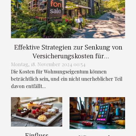
Effektive Strategien zur Senkung von
Versicherungskosten für
Wohnungseigentümer
Montag, 18. November 2024 00:54
Die Kosten für Wohnungseigentum können
beträchtlich sein, und ein nicht unerheblicher Teil
davon entfällt...
Einfluss