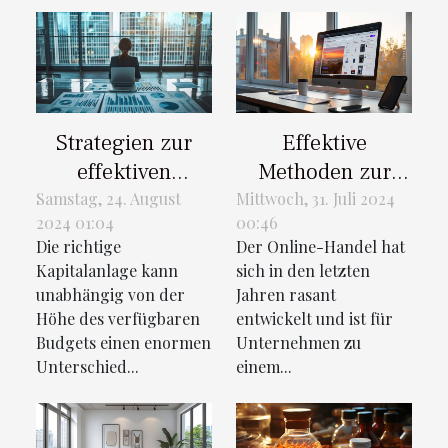
Strategien zur
Effektive
effektiven
Methoden zur
Kapitalanlage für
Steigerung der
Samstag, 24. August
Mittwoch, 31. Juli 2024
2024 01:04
00:46
jedes Budget
Kundentreue im
Die richtige
Der Online-Handel hat
Online-Handel
Kapitalanlage kann
sich in den letzten
unabhängig von der
Jahren rasant
Höhe des verfügbaren
entwickelt und ist für
Budgets einen enormen
Unternehmen zu
Unterschied...
einem...