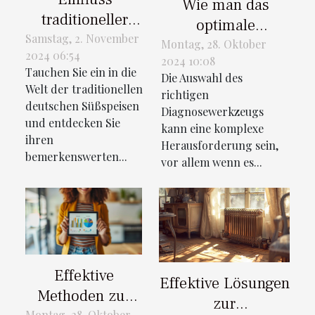
Wie man das
traditioneller
optimale
deutscher
Samstag, 2. November
Diagnosewerkzeug
Montag, 28. Oktober
2024 06:54
Desserts auf die
2024 10:08
für verschiedene
Tauchen Sie ein in die
internationale
Die Auswahl des
Fahrzeugtypen
Welt der traditionellen
richtigen
Patisserie
wählt
deutschen Süßspeisen
Diagnosewerkzeugs
und entdecken Sie
kann eine komplexe
ihren
Herausforderung sein,
bemerkenswerten...
vor allem wenn es...
Effektive
Effektive Lösungen
Methoden zur
zur
Montag, 28. Oktober