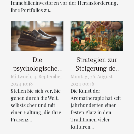
Immobilieninvestoren vor der Herausforderung,
ihre Portfolios zu...
Die
Strategien zur
psychologischen
Steigerung des
Vorteile von
Wohlbefindens
Mittwoch, 4. September
Montag, 26. August
2024 10:18
2024 00:56
Schuhen, die
durch
Stellen Sie sich vor, Sie
Die Kunst der
heimlich die
Aromatherapie
gehen durch die Welt,
Aromatherapie hat seit
Körpergröße
selbstsicher und mit
Jahrhunderten einen
erhöhen
einer Haltung, die Ihre
festen Platz in den
Präsenz...
Traditionen vieler
Kulturen...