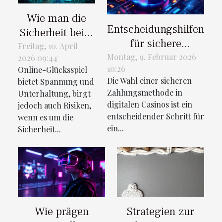
Wie man die
Entscheidungshilfen
Sicherheit beim
für sichere
Online-
Freitag, 10. April
Zahlungsmethoden
Montag, 9. Februar 2026
2026 09:44
Glücksspiel
10:26
Online-Glücksspiel
in digitalen Casinos
sicherstellt
Die Wahl einer sicheren
bietet Spannung und
Zahlungsmethode in
Unterhaltung, birgt
digitalen Casinos ist ein
jedoch auch Risiken,
entscheidender Schritt für
wenn es um die
ein...
Sicherheit...
Wie prägen
Strategien zur