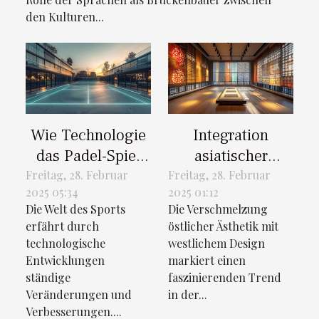
den Kulturen...
Wie Technologie
Integration
das Padel-Spiel
asiatischer
beeinflusst: Eine
Kunststile in
Freitag, 28. Februar
Freitag, 28. Februar
2025 05:34
2025 01:12
detaillierte
zeitgenössisches
Die Welt des Sports
Die Verschmelzung
Analyse
Design
erfährt durch
östlicher Ästhetik mit
technologische
westlichem Design
Entwicklungen
markiert einen
ständige
faszinierenden Trend
Veränderungen und
in der...
Verbesserungen....