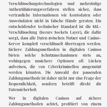
Verschlüsselungstechnologien und mehrstufige
Authentifizierungsverfahren stellen sicher, dass
vertrauliche Informationen wie Kontodaten oder
Ausweisdaten nicht in falsche Hände geraten. Ein
entscheidender technischer Standard ist die SSL-
Verschlüsselung (Secure Sockets Layer), die dafür
sorgt, dass alle Daten zwischen Nutzer und Casino-
Server komplett verschlüsselt übertragen werden.
Sichere Zahlungsmethoden in digitalen Casinos
bieten solche Schutzmechanismen stets an,
wohingegen unsichere Optionen oft Lücken
aufweisen, die von Cyberkriminellen ausgenutzt
werden könnten. Die Auswahl der passenden
Zahlungsmethode ist daher nicht nur eine Frage der
Bequemlichkeit, sondern betrifft direkt die
Datensicherheit.
Wer in digitalen Casinos auf sichere
Zahlungsmethoden achtet, profitiert von einem