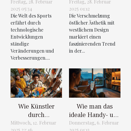
beeinflusst: Eine
Kunststile in
Freitag, 28. Februar
Freitag, 28. Februar
2025 05:34
2025 01:12
detaillierte
zeitgenössisches
Die Welt des Sports
Die Verschmelzung
Analyse
Design
erfährt durch
östlicher Ästhetik mit
technologische
westlichem Design
Entwicklungen
markiert einen
ständige
faszinierenden Trend
Veränderungen und
in der...
Verbesserungen....
Wie Künstler
Wie man das
durch
ideale Handy- und
Crowdfunding
Internet-Abo in
Mittwoch, 12. Februar
Donnerstag, 6. Februar
2025 22:46
2025 01:13