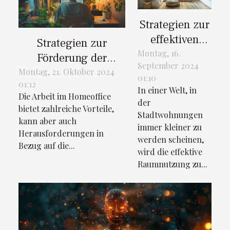
Strategien zur
effektiven
Strategien zur
Raumnutzung
Montag, 16.
Förderung der
September 2024
in kleinen
Mitarbeitermotivation
Montag, 21. Oktober 2024
01:10
Wohnungen
01:12
im Homeoffice
In einer Welt, in
Die Arbeit im Homeoffice
der
bietet zahlreiche Vorteile,
Stadtwohnungen
kann aber auch
immer kleiner zu
Herausforderungen in
werden scheinen,
Bezug auf die...
wird die effektive
Raumnutzung zu...