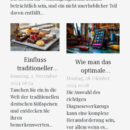
beträchtlich sein, und ein nicht unerheblicher Teil
davon entfällt...
Einfluss
Wie man das
traditioneller
optimale
deutscher
Samstag, 2. November
Diagnosewerkzeug
Montag, 28. Oktober
2024 06:54
Desserts auf die
2024 10:08
für verschiedene
Tauchen Sie ein in die
internationale
Die Auswahl des
Fahrzeugtypen
Welt der traditionellen
richtigen
Patisserie
wählt
deutschen Süßspeisen
Diagnosewerkzeugs
und entdecken Sie
kann eine komplexe
ihren
Herausforderung sein,
bemerkenswerten...
vor allem wenn es...