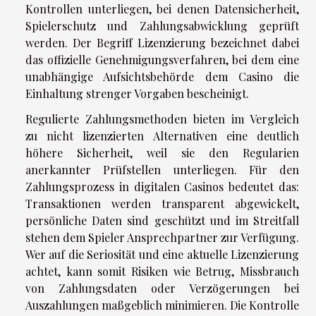
Kontrollen unterliegen, bei denen Datensicherheit,
Spielerschutz und Zahlungsabwicklung geprüft
werden. Der Begriff Lizenzierung bezeichnet dabei
das offizielle Genehmigungsverfahren, bei dem eine
unabhängige Aufsichtsbehörde dem Casino die
Einhaltung strenger Vorgaben bescheinigt.
Regulierte Zahlungsmethoden bieten im Vergleich
zu nicht lizenzierten Alternativen eine deutlich
höhere Sicherheit, weil sie den Regularien
anerkannter Prüfstellen unterliegen. Für den
Zahlungsprozess in digitalen Casinos bedeutet das:
Transaktionen werden transparent abgewickelt,
persönliche Daten sind geschützt und im Streitfall
stehen dem Spieler Ansprechpartner zur Verfügung.
Wer auf die Seriosität und eine aktuelle Lizenzierung
achtet, kann somit Risiken wie Betrug, Missbrauch
von Zahlungsdaten oder Verzögerungen bei
Auszahlungen maßgeblich minimieren. Die Kontrolle