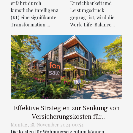
Logoerstellung
erfährt durch
Erreichbarkeit und
künstliche Intelligenz
Leistungsdruck
(KI) eine signifikante
geprägt ist, wird die
Transformation....
Work-Life-Balance...
Effektive Strategien zur Senkung von
Versicherungskosten für
Wohnungseigentümer
Montag, 18. November 2024 00:54
Die Kosten für Wohnungseigentum können