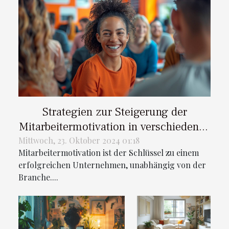
Strategien zur Steigerung der
Mitarbeitermotivation in verschiedenen
Branchen
Mittwoch, 23. Oktober 2024 01:18
Mitarbeitermotivation ist der Schlüssel zu einem
erfolgreichen Unternehmen, unabhängig von der
Branche....