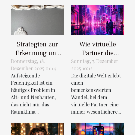
Strategien zur
Wie virtuelle
Erkennung und
Partner die
dauerhaften
Zukunft der
Donnerstag, 18.
Sonntag, 7. Dezember
Dezember 2025 01:14
2025 10:12
Beseitigung von
Online-
Aufsteigende
Die digitale Welt erlebt
aufsteigender
Beziehungen
Feuchtigkeit ist ein
einen
Feuchtigkeit
prägen
häufiges Problem in
bemerkenswerten
Alt- und Neubauten,
Wandel, bei dem
das nicht nur das
virtuelle Partner eine
Raumklima...
immer wesentlichere...