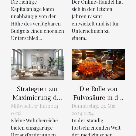
Die richtige
Der Online-Handel hat
Online-Handel
Kapitalanlage kann
sich in den letzten
unabhängig von der
Jahren rasant
Höhe des verfügbaren
entwickelt und ist für
Budgets einen enormen
Unternehmen zu
Unterschied...
einem...
Strategien zur
Die Rolle von
Maximierung des
Fulvosäure in der
Raums in kleinen
modernen
Mittwoch, 17. Juli 2024
Donnerstag, 23. Mai
01:38
2024 21:54
Wohnbereichen
medizinischen
Kleine Wohnbereiche
In der ständig
Forschung
bieten einzigartige
fortschreitenden Welt
Herausforderungen,
der medizinischen