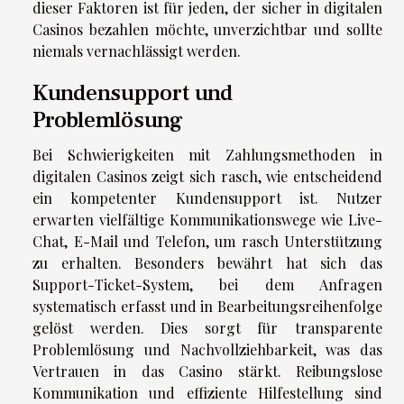
dieser Faktoren ist für jeden, der sicher in digitalen
Casinos bezahlen möchte, unverzichtbar und sollte
niemals vernachlässigt werden.
Kundensupport und
Problemlösung
Bei Schwierigkeiten mit Zahlungsmethoden in
digitalen Casinos zeigt sich rasch, wie entscheidend
ein kompetenter Kundensupport ist. Nutzer
erwarten vielfältige Kommunikationswege wie Live-
Chat, E-Mail und Telefon, um rasch Unterstützung
zu erhalten. Besonders bewährt hat sich das
Support-Ticket-System, bei dem Anfragen
systematisch erfasst und in Bearbeitungsreihenfolge
gelöst werden. Dies sorgt für transparente
Problemlösung und Nachvollziehbarkeit, was das
Vertrauen in das Casino stärkt. Reibungslose
Kommunikation und effiziente Hilfestellung sind