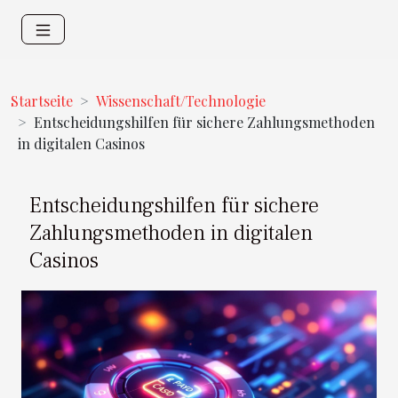
Startseite
Wissenschaft/Technologie
Entscheidungshilfen für sichere Zahlungsmethoden
in digitalen Casinos
Entscheidungshilfen für sichere
Zahlungsmethoden in digitalen
Casinos