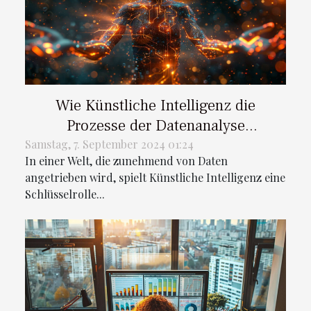
Wie Künstliche Intelligenz die
Prozesse der Datenanalyse
transformiert
Samstag, 7. September 2024 01:24
In einer Welt, die zunehmend von Daten
angetrieben wird, spielt Künstliche Intelligenz eine
Schlüsselrolle...