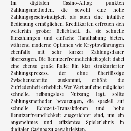
Im digitalen Casino-Alltag punkten
Zahlungsmethoden, die sowohl eine hohe
Zahlungsgeschwindigkeit als auch eine intuitive
Bedienung ermöglichen. Kreditkarten erfreuen sich
weiterhin großer Beliebtheit, da sie schnelle
Einzahlungen und einfache Handhabung bieten,
während moderne Optionen wie Kryptowährungen
ebenfalls mit sehr kurzer Zahlungsdauer
überzeugen. Die Benutzerfreundlichkeit spielt dabei
eine ebenso große Rolle: Ein klar strukturierter
Zahlungsprozess, der ohne überflüssige
Zwischenschritte auskommt, erhöht die
Zufriedenheit erheblich. Wer Wert auf eine möglichst
schnelle, reibungslose Nutzung legt, sollte
Zahlungsmethoden bevorzugen, die speziell auf
schnelle Echtzeit-Transaktionen und hohe
Benutzerfreundlichkeit ausgerichtet sind, um ein
angenehmes und effizientes Spielerlebnis in
digitalen Casinos zu gewährleisten.