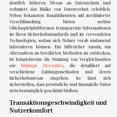
deutlich höheren Niveau an Datenschutz und
reduziert das Risiko von Datenverlust erheblich.
Neben bekannten Bezahldiensten mit zertifizierter
Verschlüsselung bieten seriöse
Glücksspielplattformen transparente Informationen
zu ihren Sicherheitsstandards und zu verwendeten
Technologien, sodass sich Nutzer vorab umfassend
informieren können. Ein hilfreicher Ansatz, um
Alternativen zu bewährten Methoden zu entdecken,
ist beispielsweise die Nutzung von Vergleichsseiten
wie
Bitkingz Alternative
, die detailliert auf
verschiedene Zahlungsmethoden und deren
Sicherheitsniveau eingehen. So lässt sich
sicherstellen, dass persönliche und finanzielle Daten
stets bestmöglich geschützt bleiben.
Transaktionsgeschwindigkeit und
Nutzerkomfort