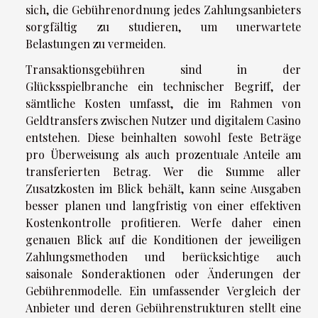
sich, die Gebührenordnung jedes Zahlungsanbieters
sorgfältig zu studieren, um unerwartete
Belastungen zu vermeiden.
Transaktionsgebühren sind in der
Glücksspielbranche ein technischer Begriff, der
sämtliche Kosten umfasst, die im Rahmen von
Geldtransfers zwischen Nutzer und digitalem Casino
entstehen. Diese beinhalten sowohl feste Beträge
pro Überweisung als auch prozentuale Anteile am
transferierten Betrag. Wer die Summe aller
Zusatzkosten im Blick behält, kann seine Ausgaben
besser planen und langfristig von einer effektiven
Kostenkontrolle profitieren. Werfe daher einen
genauen Blick auf die Konditionen der jeweiligen
Zahlungsmethoden und berücksichtige auch
saisonale Sonderaktionen oder Änderungen der
Gebührenmodelle. Ein umfassender Vergleich der
Anbieter und deren Gebührenstrukturen stellt eine