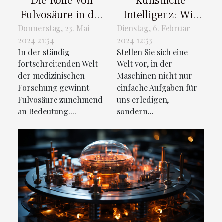
Die Rolle von
Künstliche
Fulvosäure in der
Intelligenz: Wie
modernen
sie unsere
Donnerstag, 23. Mai
Dienstag, 6. Februar
2024 21:54
2024 12:53
medizinischen
Zukunft formt
In der ständig
Stellen Sie sich eine
Forschung
fortschreitenden Welt
Welt vor, in der
der medizinischen
Maschinen nicht nur
Forschung gewinnt
einfache Aufgaben für
Fulvosäure zunehmend
uns erledigen,
an Bedeutung....
sondern...