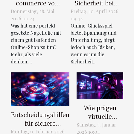
commerce von
Sicherheit beim
der präzision
Online-
Donnerstag, 28. Mai
Freitag, 10. April 2026
2026 00:24
09:44
einer maniküre
Glücksspiel
Was hat eine perfekt
Online-Glücksspiel
lernen?
sicherstellt
gesetzte Nagelfolie mit
bietet Spannung und
einem gut laufenden
Unterhaltung, birgt
Online-Shop zu tun?
jedoch auch Risiken,
Mehr, als viele
wenn es um die
denken,...
Sicherheit...
Wie prägen
Entscheidungshilfen
virtuelle
für sichere
Erotikspiele die
Samstag, 3. Januar
Zahlungsmethoden
Montag, 9. Februar 2026
2026 10:04