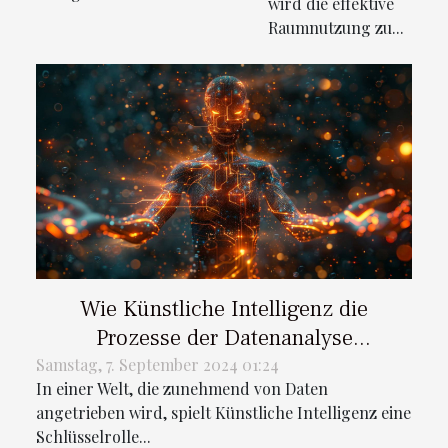
wird die effektive
Raumnutzung zu...
Wie Künstliche Intelligenz die
Prozesse der Datenanalyse
transformiert
Samstag, 7. September 2024 01:24
In einer Welt, die zunehmend von Daten
angetrieben wird, spielt Künstliche Intelligenz eine
Schlüsselrolle...