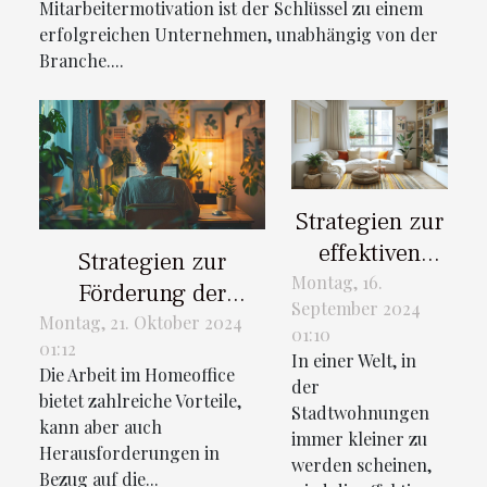
Mitarbeitermotivation ist der Schlüssel zu einem
erfolgreichen Unternehmen, unabhängig von der
Branche....
Strategien zur
effektiven
Strategien zur
Raumnutzung
Montag, 16.
Förderung der
September 2024
in kleinen
Mitarbeitermotivation
Montag, 21. Oktober 2024
01:10
Wohnungen
01:12
im Homeoffice
In einer Welt, in
Die Arbeit im Homeoffice
der
bietet zahlreiche Vorteile,
Stadtwohnungen
kann aber auch
immer kleiner zu
Herausforderungen in
werden scheinen,
Bezug auf die...