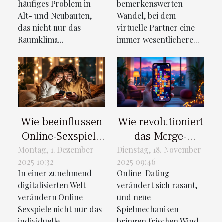
Feuchtigkeit
prägen
häufiges Problem in
bemerkenswerten
Alt- und Neubauten,
Wandel, bei dem
das nicht nur das
virtuelle Partner eine
Raumklima...
immer wesentlichere...
Wie beeinflussen
Wie revolutioniert
Online-Sexspiele
das Merge-
die moderne
Puzzle-Gameplay
Montag, 1. Dezember
Dienstag, 18. November
2025 10:32
2025 09:46
Partnerschaft?
das Online-
In einer zunehmend
Online-Dating
Dating-
digitalisierten Welt
verändert sich rasant,
Spielerlebnis?
verändern Online-
und neue
Sexspiele nicht nur das
Spielmechaniken
individuelle...
bringen frischen Wind