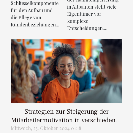
Marketing
Schlüsselkomponente
in Altbauten stellt viele
für den Aufbau und
Eigentümer vor
die Pflege von
komplexe
Kundenbeziehungen...
Entscheidungen....
Strategien zur Steigerung der
Mitarbeitermotivation in verschiedenen
Branchen
Mittwoch, 23. Oktober 2024 01:18