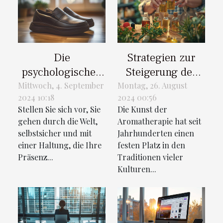
Die
Strategien zur
psychologischen
Steigerung des
Vorteile von
Wohlbefindens
Mittwoch, 4. September
Montag, 26. August
2024 10:18
2024 00:56
Schuhen, die
durch
Stellen Sie sich vor, Sie
Die Kunst der
heimlich die
Aromatherapie
gehen durch die Welt,
Aromatherapie hat seit
Körpergröße
selbstsicher und mit
Jahrhunderten einen
erhöhen
einer Haltung, die Ihre
festen Platz in den
Präsenz...
Traditionen vieler
Kulturen...