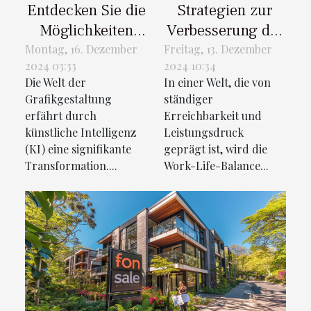
Entdecken Sie die
Strategien zur
Möglichkeiten
Verbesserung der
künstlicher
Work-Life-
Montag, 16. Dezember
Freitag, 13. Dezember
2024 03:33
2024 10:34
Intelligenz in der
Balance für
Die Welt der
In einer Welt, die von
Bild- und
moderne Männer
Grafikgestaltung
ständiger
Logoerstellung
erfährt durch
Erreichbarkeit und
künstliche Intelligenz
Leistungsdruck
(KI) eine signifikante
geprägt ist, wird die
Transformation....
Work-Life-Balance...