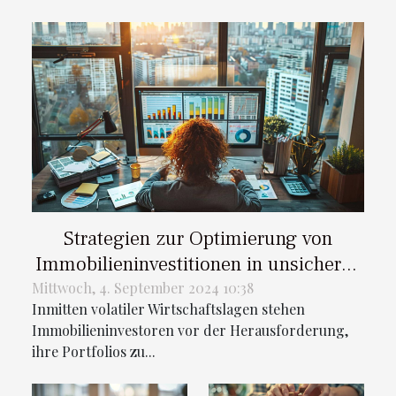
Strategien zur Optimierung von
Immobilieninvestitionen in unsicheren
Märkten
Mittwoch, 4. September 2024 10:38
Inmitten volatiler Wirtschaftslagen stehen
Immobilieninvestoren vor der Herausforderung,
ihre Portfolios zu...