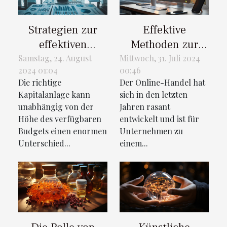
Strategien zur
Effektive
effektiven
Methoden zur
Kapitalanlage für
Steigerung der
Samstag, 24. August
Mittwoch, 31. Juli 2024
2024 01:04
00:46
jedes Budget
Kundentreue im
Die richtige
Der Online-Handel hat
Online-Handel
Kapitalanlage kann
sich in den letzten
unabhängig von der
Jahren rasant
Höhe des verfügbaren
entwickelt und ist für
Budgets einen enormen
Unternehmen zu
Unterschied...
einem...