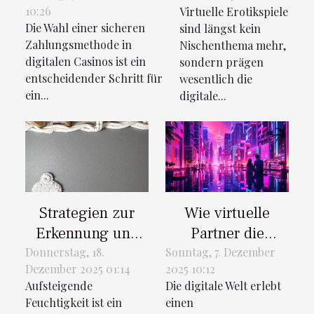
Trends von
10:26
Virtuelle Erotikspiele
in digitalen Casinos
morgen?
Die Wahl einer sicheren
sind längst kein
Zahlungsmethode in
Nischenthema mehr,
digitalen Casinos ist ein
sondern prägen
entscheidender Schritt für
wesentlich die
ein...
digitale...
Strategien zur
Wie virtuelle
Erkennung und
Partner die
dauerhaften
Zukunft der
Donnerstag, 18.
Sonntag, 7. Dezember
Dezember 2025 01:14
2025 10:12
Beseitigung von
Online-
Aufsteigende
Die digitale Welt erlebt
aufsteigender
Beziehungen
Feuchtigkeit ist ein
einen