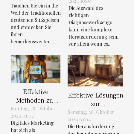
Desserts auf die
2024 10:08
für verschiedene
Tauchen Sie ein in die
internationale
Die Auswahl des
Fahrzeugtypen
Welt der traditionellen
richtigen
Patisserie
wählt
deutschen Süßspeisen
Diagnosewerkzeugs
und entdecken Sie
kann eine komplexe
ihren
Herausforderung sein,
bemerkenswerten...
vor allem wenn es...
Effektive
Effektive Lösungen
Methoden zur
zur
Steigerung der
Montag, 28. Oktober
Raumtemperierung
Samstag, 26. Oktober
2024 01:02
Kundenloyalität
2024 01:04
in Altbauten
Digitales Marketing
durch digitales
Die Herausforderung
hat sich als
der Raumtemperierung