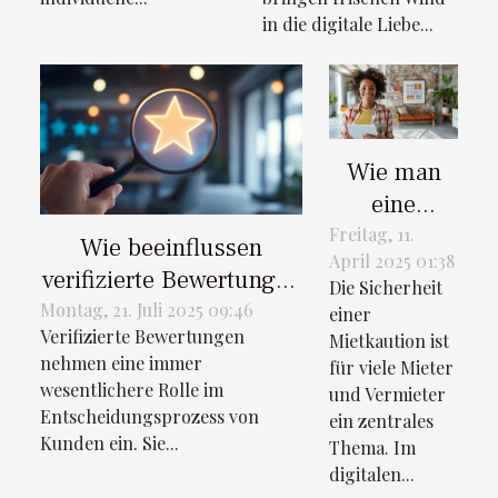
in die digitale Liebe...
Wie man
eine
Mietkaution
Freitag, 11.
Wie beeinflussen
April 2025 01:38
flexibel und
verifizierte Bewertungen
Die Sicherheit
online an
die
Montag, 21. Juli 2025 09:46
einer
seine
Verifizierte Bewertungen
Kundenentscheidungen?
Mietkaution ist
Bedürfnisse
nehmen eine immer
für viele Mieter
wesentlichere Rolle im
anpasst
und Vermieter
Entscheidungsprozess von
ein zentrales
Kunden ein. Sie...
Thema. Im
digitalen...