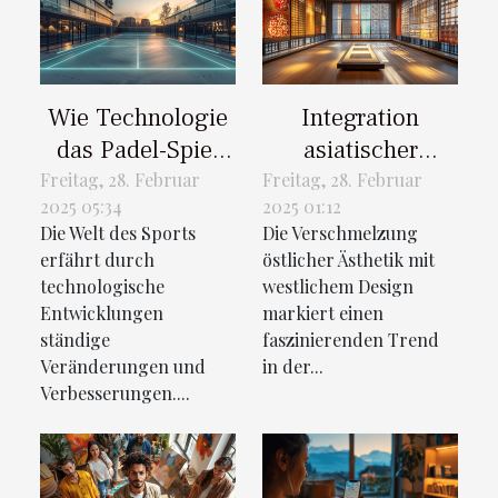
Wie Technologie
Integration
das Padel-Spiel
asiatischer
beeinflusst: Eine
Kunststile in
Freitag, 28. Februar
Freitag, 28. Februar
2025 05:34
2025 01:12
detaillierte
zeitgenössisches
Die Welt des Sports
Die Verschmelzung
Analyse
Design
erfährt durch
östlicher Ästhetik mit
technologische
westlichem Design
Entwicklungen
markiert einen
ständige
faszinierenden Trend
Veränderungen und
in der...
Verbesserungen....