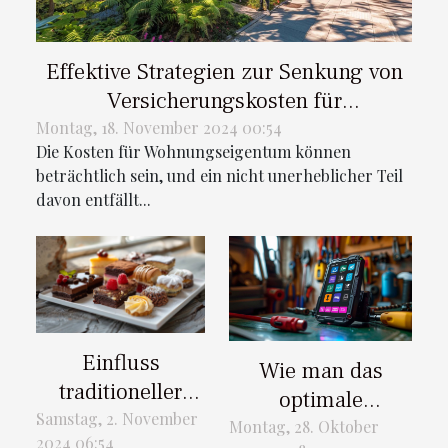
Effektive Strategien zur Senkung von
Versicherungskosten für
Wohnungseigentümer
Montag, 18. November 2024 00:54
Die Kosten für Wohnungseigentum können
beträchtlich sein, und ein nicht unerheblicher Teil
davon entfällt...
Einfluss
Wie man das
traditioneller
optimale
deutscher
Samstag, 2. November
Diagnosewerkzeug
Montag, 28. Oktober
2024 06:54