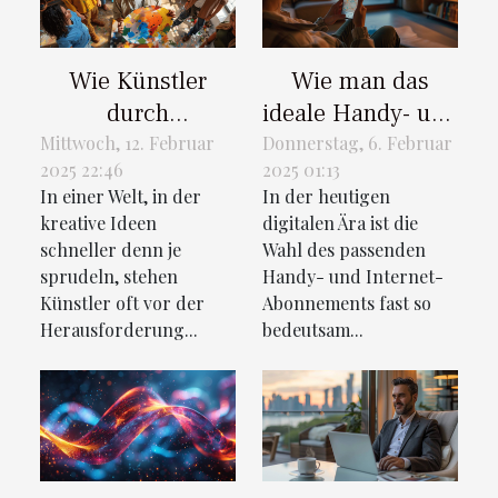
Wie Künstler
Wie man das
durch
ideale Handy- und
Crowdfunding
Internet-Abo in
Mittwoch, 12. Februar
Donnerstag, 6. Februar
2025 22:46
2025 01:13
ihre Projekte
der Schweiz findet
In einer Welt, in der
In der heutigen
finanzieren
kreative Ideen
digitalen Ära ist die
können
schneller denn je
Wahl des passenden
sprudeln, stehen
Handy- und Internet-
Künstler oft vor der
Abonnements fast so
Herausforderung...
bedeutsam...