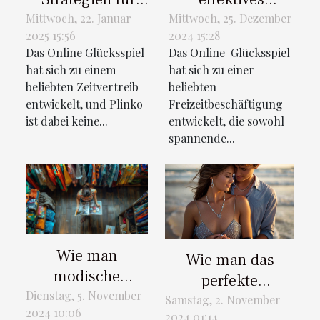
höhere Gewinne
Geldmanagement
Mittwoch, 22. Januar
Mittwoch, 25. Dezember
2025 15:56
2024 15:28
beim Online
beim Online-
Das Online Glücksspiel
Das Online-Glücksspiel
Plinko-Spiel
Glücksspiel
hat sich zu einem
hat sich zu einer
beliebten Zeitvertreib
beliebten
entwickelt, und Plinko
Freizeitbeschäftigung
ist dabei keine...
entwickelt, die sowohl
spannende...
Wie man
Wie man das
modische
perfekte
Fehlkäufe
Dienstag, 5. November
Schmuckgeschenk
Samstag, 2. November
2024 10:06
vermeidet:
2024 01:14