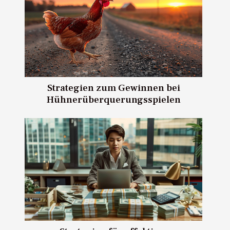
Strategien zum Gewinnen bei
Hühnerüberquerungsspielen