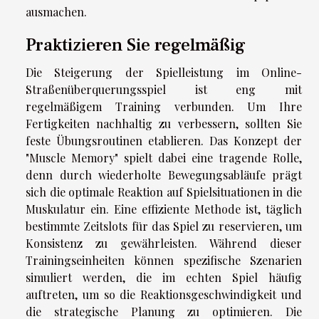
ausmachen.
Praktizieren Sie regelmäßig
Die Steigerung der Spielleistung im Online-
Straßenüberquerungsspiel ist eng mit
regelmäßigem Training verbunden. Um Ihre
Fertigkeiten nachhaltig zu verbessern, sollten Sie
feste Übungsroutinen etablieren. Das Konzept der
"Muscle Memory" spielt dabei eine tragende Rolle,
denn durch wiederholte Bewegungsabläufe prägt
sich die optimale Reaktion auf Spielsituationen in die
Muskulatur ein. Eine effiziente Methode ist, täglich
bestimmte Zeitslots für das Spiel zu reservieren, um
Konsistenz zu gewährleisten. Während dieser
Trainingseinheiten können spezifische Szenarien
simuliert werden, die im echten Spiel häufig
auftreten, um so die Reaktionsgeschwindigkeit und
die strategische Planung zu optimieren. Die