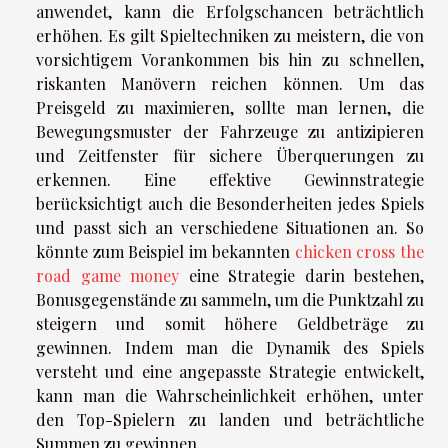
anwendet, kann die Erfolgschancen beträchtlich
erhöhen. Es gilt Spieltechniken zu meistern, die von
vorsichtigem Vorankommen bis hin zu schnellen,
riskanten Manövern reichen können. Um das
Preisgeld zu maximieren, sollte man lernen, die
Bewegungsmuster der Fahrzeuge zu antizipieren
und Zeitfenster für sichere Überquerungen zu
erkennen. Eine effektive Gewinnstrategie
berücksichtigt auch die Besonderheiten jedes Spiels
und passt sich an verschiedene Situationen an. So
könnte zum Beispiel im bekannten
chicken cross the
road game money
eine Strategie darin bestehen,
Bonusgegenstände zu sammeln, um die Punktzahl zu
steigern und somit höhere Geldbeträge zu
gewinnen. Indem man die Dynamik des Spiels
versteht und eine angepasste Strategie entwickelt,
kann man die Wahrscheinlichkeit erhöhen, unter
den Top-Spielern zu landen und beträchtliche
Summen zu gewinnen.