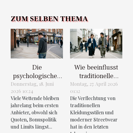
ZUM SELBEN THEMA
Die
Wie beeinflusst
psychologischen
traditionelle
hürden hinter
japanische Mode
Donnerstag, 18. Juni
Montag, 27. April 2026
2026 10:24
01:12
dem ersten
die moderne
Viele Wettende bleiben
Die Verflechtung von
wettanbieter-
Streetwear?
jahrelang beim ersten
traditionellen
wechsel
Anbieter, obwohl sich
Kleidungsstilen und
Quoten, Bonuspolitik
moderner Streetwear
und Limits längst...
hat in den letzten