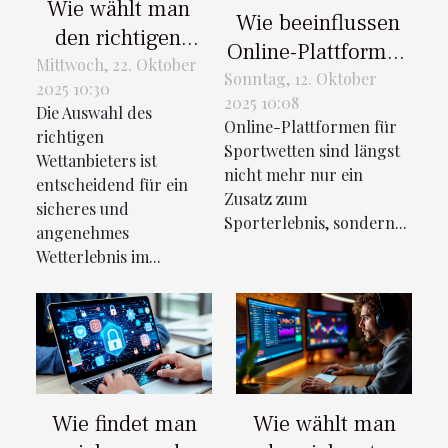
Wie wählt man
Wie beeinflussen
den richtigen
Online-Plattformen
Wettanbieter
Mittwoch, 22. Oktober
für Sportwetten
Sonntag, 12. Oktober
2025 10:30
aus?
2025 10:08
den
Die Auswahl des
Online-Plattformen für
Sportjournalismus?
richtigen
Sportwetten sind längst
Wettanbieters ist
nicht mehr nur ein
entscheidend für ein
Zusatz zum
sicheres und
Sporterlebnis, sondern...
angenehmes
Wetterlebnis im...
Wie findet man
Wie wählt man